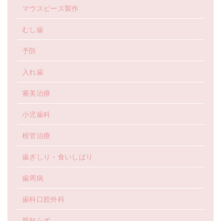
マウスピース製作
むし歯
予防
入れ歯
審美治療
小児歯科
根管治療
歯ぎしり・食いしばり
歯周病
歯科口腔外科
親知らず