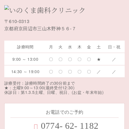
〒610-0313
京都府京田辺市三山木野神５６-７
診療時間
月
火
水
木
金
土
日・祝
9:00 ～ 13:00
〇
〇
〇
〇
〇
★
／
14:30 ～ 19:00
〇
〇
〇
〇
〇
／
／
診療受付：診療時間終了の30分前まで
★：土曜9:00～13:00(最終受付12:30)
休診日：第1.3.5土曜、日曜、祝日、(お盆・年末年始)
お電話でのご予約
0774
-
62
-
1182