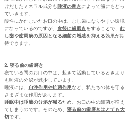
けだしたミネラル成分も
唾液の働き
によって歯にもどっ
ていきます。
酸性にかたむいたお口の中は、むし歯になりやすい環境
になっているのですが、
食後に歯磨き
をすることで、
む
し歯や歯周病の原因となる細菌の増殖を抑える
効果が期
待できます。
2. 寝る前の歯磨き
寝ている間のお口の中は、起きて活動しているときより
も唾液の分泌が減少しています。
唾液には、
自浄作用や抗菌作用
など、私たちの体を守る
さまざまな作用があります。
睡眠中は唾液の分泌が減る
ため、お口の中の細菌が増え
てしまうのです。そのため、
寝る前の歯磨きはとても大
切
です。